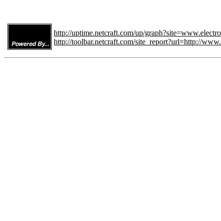
http://uptime.netcraft.com/up/graph?site=www.elect
http://toolbar.netcraft.com/site_report?url=http://w